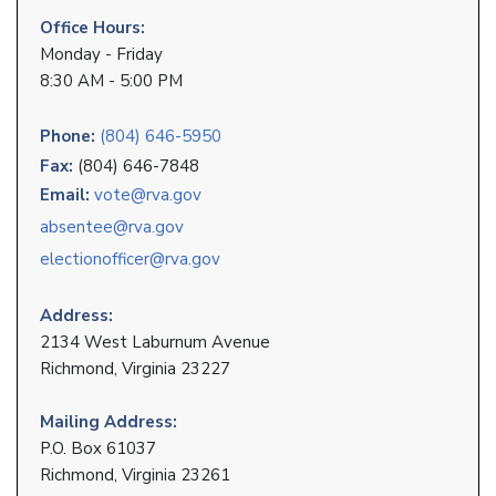
Office Hours:
Monday - Friday
8:30 AM - 5:00 PM
Phone:
(804) 646-5950
Fax:
(804) 646-7848
Email:
vote@rva.gov
absentee@rva.gov
electionofficer@rva.gov
Address:
2134 West Laburnum Avenue
Richmond, Virginia 23227
Mailing Address:
P.O. Box 61037
Richmond, Virginia 23261